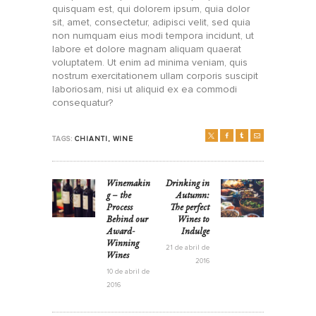
quisquam est, qui dolorem ipsum, quia dolor
sit, amet, consectetur, adipisci velit, sed quia
non numquam eius modi tempora incidunt, ut
labore et dolore magnam aliquam quaerat
voluptatem. Ut enim ad minima veniam, quis
nostrum exercitationem ullam corporis suscipit
laboriosam, nisi ut aliquid ex ea commodi
consequatur?
TAGS:
CHIANTI
,
WINE
NAVEGACIÓN
Winemakin
Drinking in
Previous
Next
DE
g – the
Autumn:
post:
post:
ENTRADAS
Process
The perfect
Behind our
Wines to
Award-
Indulge
Winning
21 de abril de
Wines
2016
10 de abril de
2016