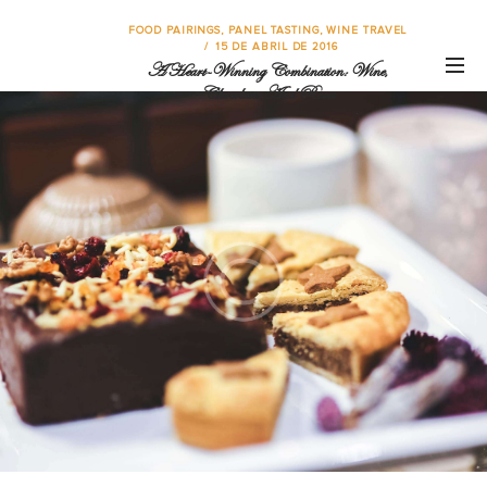
FOOD PAIRINGS
,
PANEL TASTING
,
WINE TRAVEL
15 DE ABRIL DE 2016
A Heart-Winning Combination: Wine,
Chocolates And Roses