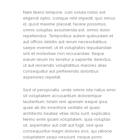
Nam libero tempore, cum soluta nobis est
eligendi optio, cumque nihil impedit, quo minus
id, quod maxime placeat, facere possimus,
omnis voluptas assumenda est, omnis dolor
repellendus. Temporibus autem quibusdam et
aut officiis debitis aut rerum necessitatibus
saepe eveniet, ut et voluptates repudiandae
sint et molestiae non recusandae. Itaque
earum rerum hic tenetur a sapiente delectus,
ut aut reiciendis voluptatibus maiores alias
consequatur aut perferendis doloribus
asperiores repellat.
Sed ut perspiciatis, unde omnis iste natus error
sit voluptatem accusantium doloremque
laudantium, totam rem aperiam eaque ipsa,
quae ab illo inventore veritatis et quasi
architecto beatae vitae dicta sunt, explicabo.
Nemo enim ipsam voluptatem, quia voluptas
sit, aspernatur aut odit aut fugit, sed quia
consequuntur magni dolores eos, qui ratione
voluptatem sequi nesciunt, neque porro